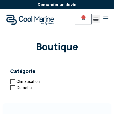
Demander un devis
0
Entretien & maintenan
Nos produits
Boutique
Catégorie
Climatisation
Dometic