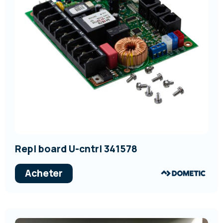
Repl board U-cntrl 341578
Acheter